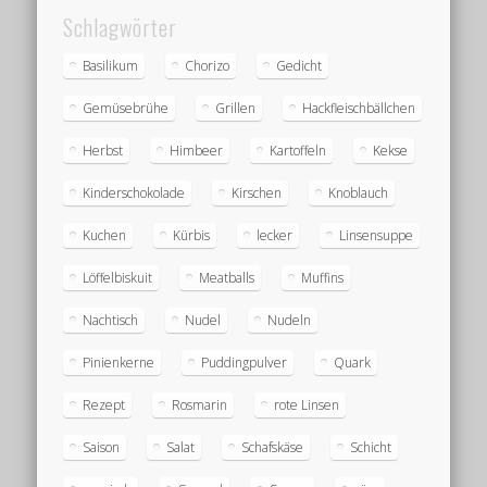
Schlagwörter
Basilikum
Chorizo
Gedicht
Gemüsebrühe
Grillen
Hackfleischbällchen
Herbst
Himbeer
Kartoffeln
Kekse
Kinderschokolade
Kirschen
Knoblauch
Kuchen
Kürbis
lecker
Linsensuppe
Löffelbiskuit
Meatballs
Muffins
Nachtisch
Nudel
Nudeln
Pinienkerne
Puddingpulver
Quark
Rezept
Rosmarin
rote Linsen
Saison
Salat
Schafskäse
Schicht