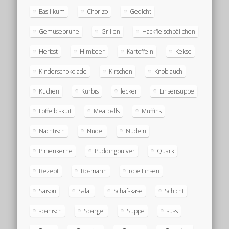
Basilikum
Chorizo
Gedicht
Gemüsebrühe
Grillen
Hackfleischbällchen
Herbst
Himbeer
Kartoffeln
Kekse
Kinderschokolade
Kirschen
Knoblauch
Kuchen
Kürbis
lecker
Linsensuppe
Löffelbiskuit
Meatballs
Muffins
Nachtisch
Nudel
Nudeln
Pinienkerne
Puddingpulver
Quark
Rezept
Rosmarin
rote Linsen
Saison
Salat
Schafskäse
Schicht
spanisch
Spargel
Suppe
süss